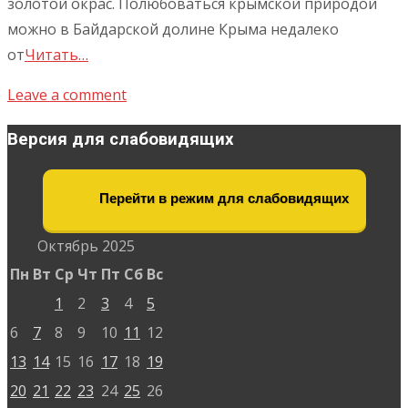
золотой окрас. Полюбоваться крымской природой
можно в Байдарской долине Крыма недалеко
от
Читать…
Leave a comment
Версия для слабовидящих
Перейти в режим для слабовидящих
Октябрь 2025
Пн
Вт
Ср
Чт
Пт
Сб
Вс
1
2
3
4
5
6
7
8
9
10
11
12
13
14
15
16
17
18
19
20
21
22
23
24
25
26