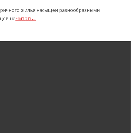
торичного жилья насыщен разнообразными
цев не
Читать…