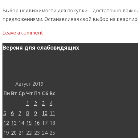
Выбор недвижимости для покупки – достаточно важны
предложениями. Останавливая свой выбор на квартир
Leave a comment
Версия для слабовидящих
Август 2019
Пн
Вт
Ср
Чт
Пт
Сб
Вс
1
2
3
4
5
6
7
8
9
10
11
12
13
14
15
16
17
18
19
20
21
22
23
24
25