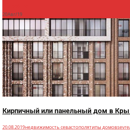
Подробнее
20
Авг/19
Кирпичный или панельный дом в Кры
20.08.2019
недвижимость севастополя
типы домов
sevre