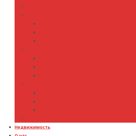
Подбор объекта — выборка
Гид по недвижимости
Гид по Крыму и Севастополю
Гид по месту в Крыму и Севастополе
Гид по новостройкам
Консультация по недвижимости
Консультация по недвижимости
Налоговый консультант
Ипотечный брокер
Юридическое сопровождение
Юридическая консультация
Сопровождение сделки
Юридическая проверка
Управление недвижимостью
Недвижимость
О нас