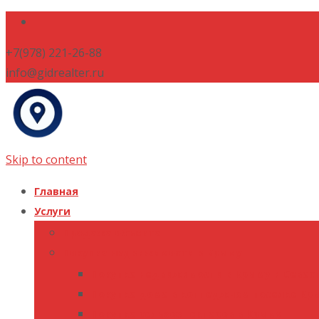
+7(978) 221-26-88
info@gidrealter.ru
Skip to content
Главная
Услуги
Продажа объекта
Покупка недвижимости в Крыму
Покупка недвижимости в Крыму и Севас
Покупка дома в коттеджном поселке Кр
Покупка сельхоз гектаров в Крыму