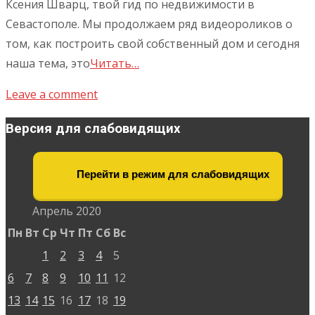
Ксения Шварц, твой гид по недвижимости в
Севастополе. Мы продолжаем ряд видеороликов о
том, как построить свой собственный дом и сегодня
наша тема, это
Читать…
Leave a comment
Версия для слабовидящих
Перейти в режим для слабовидящих
Апрель 2020
Пн
Вт
Ср
Чт
Пт
Сб
Вс
1
2
3
4
5
6
7
8
9
10
11
12
13
14
15
16
17
18
19