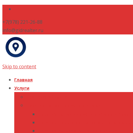
+7(978) 221-26-88
info@gidrealter.ru
Skip to content
Главная
Услуги
Продажа объекта
Покупка недвижимости в Крыму
Покупка недвижимости в Крыму и Севас
Покупка дома в коттеджном поселке Кр
Покупка сельхоз гектаров в Крыму