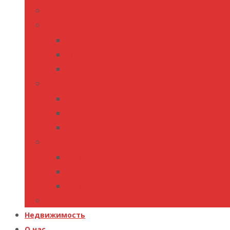
Подбор объекта — выборка
Гид по недвижимости
Гид по Крыму и Севастополю
Гид по месту в Крыму и Севастополе
Гид по новостройкам
Консультация по недвижимости
Консультация по недвижимости
Налоговый консультант
Ипотечный брокер
Юридическое сопровождение
Юридическая консультация
Сопровождение сделки
Юридическая проверка
Управление недвижимостью
Недвижимость
О нас