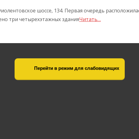
иолентовское шоссе, 134. Первая очередь расположилас
оено три четырехэтажных здания
Читать…
Перейти в режим для слабовидящих