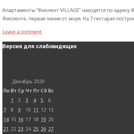
Апартаменты “Фиолент VILLAGE” находятся по адресу Ф
Фиоленте, первая линия от моря. На 7 гектарах постр
Leave a comment
Версия для слабовидящих
Декабрь 2020
Пн
Вт
Ср
Чт
Пт
Сб
Вс
1
2
3
4
5
6
7
8
9
10
11
12
13
14
15
16
17
18
19
20
21
22
23
24
25
26
27