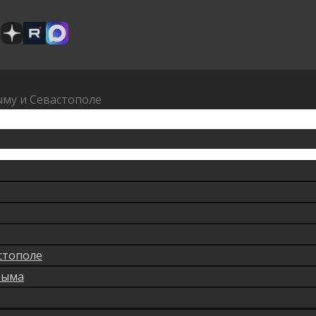
ыму и Севастополе
стополе
рыма