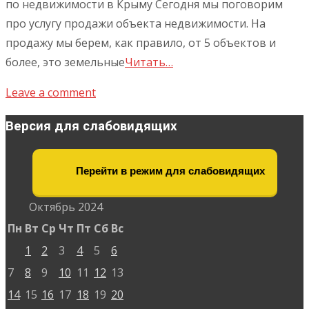
по недвижимости в Крыму Сегодня мы поговорим
про услугу продажи объекта недвижимости. На
продажу мы берем, как правило, от 5 объектов и
более, это земельные
Читать…
Leave a comment
Версия для слабовидящих
Перейти в режим для слабовидящих
Октябрь 2024
Пн
Вт
Ср
Чт
Пт
Сб
Вс
1
2
3
4
5
6
7
8
9
10
11
12
13
14
15
16
17
18
19
20