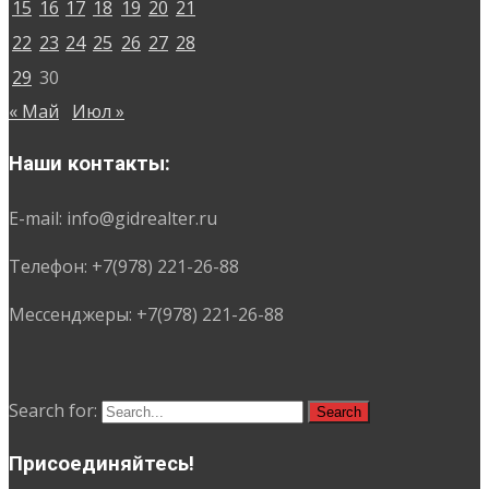
15
16
17
18
19
20
21
22
23
24
25
26
27
28
29
30
« Май
Июл »
Наши контакты:
E-mail: info@gidrealter.ru
Телефон: +7(978) 221-26-88
Мессенджеры: +7(978) 221-26-88
Search for:
Присоединяйтесь!