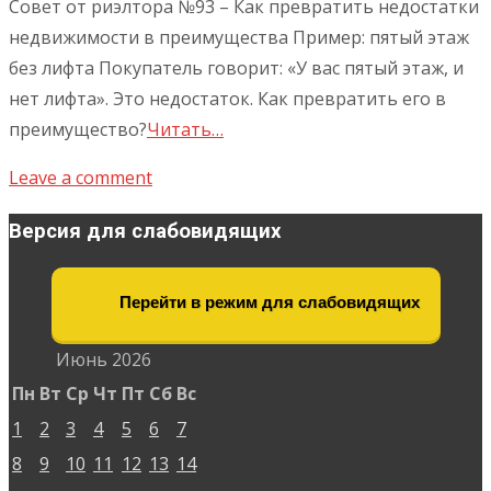
Совет от риэлтора №93 – Как превратить недостатки
недвижимости в преимущества Пример: пятый этаж
без лифта Покупатель говорит: «У вас пятый этаж, и
нет лифта». Это недостаток. Как превратить его в
преимущество?
Читать…
Leave a comment
Версия для слабовидящих
Перейти в режим для слабовидящих
Июнь 2026
Пн
Вт
Ср
Чт
Пт
Сб
Вс
1
2
3
4
5
6
7
8
9
10
11
12
13
14