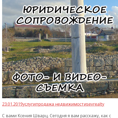
23.01.2019
услуги
продажа недвижимости
sevrealty
С вами Ксения Шварц. Сегодня я вам расскажу, как с