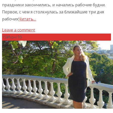
праздники закончились, и начались рабочие будни.
Первое, с чем я столкнулась за ближайшие три дня
рабочих
Читать…
Leave a comment
15
Июн/19