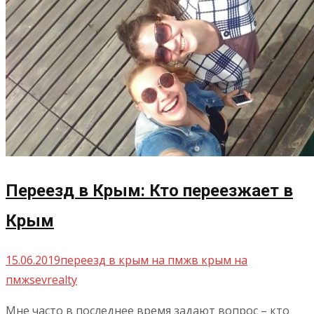
Переезд в Крым: Кто переезжает в
Крым
15.06.2019
переезд в крым на пмж
в крым на
пмж
sevrealty
Мне часто в последнее время задают вопрос – кто