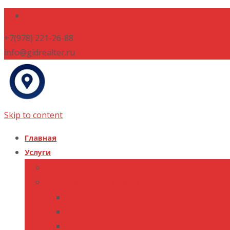
+7(978) 221-26-88
info@gidrealter.ru
Skip to content
Главная
Услуги
Продажа объекта
Покупка недвижимости в Крыму
Покупка недвижимости в Крыму и Севас
Покупка дома в коттеджном поселке Кр
Покупка сельхоз гектаров в Крыму