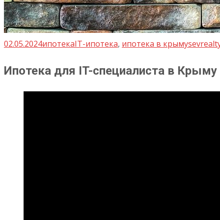
02.05.2024
ипотека
IT-ипотека
,
ипотека в крыму
sevrealt
Ипотека для IT-специалиста в Крым