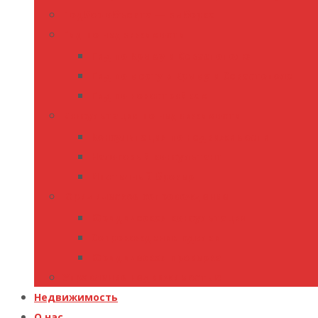
Подбор объекта — выборка
Гид по недвижимости
Гид по Крыму и Севастополю
Гид по месту в Крыму и Севастополе
Гид по новостройкам
Консультация по недвижимости
Консультация по недвижимости
Налоговый консультант
Ипотечный брокер
Юридическое сопровождение
Юридическая консультация
Сопровождение сделки
Юридическая проверка
Управление недвижимостью
Недвижимость
О нас