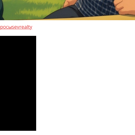
просы
sevrealty