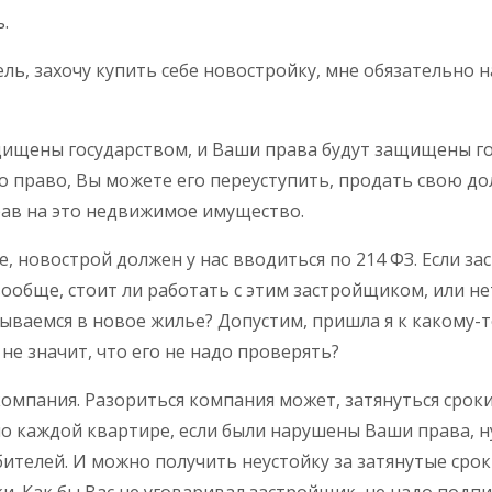
.
атель, захочу купить себе новостройку, мне обязательн
защищены государством, и Ваши права будут защищены г
то право, Вы можете его переуступить, продать свою д
рав на это недвижимое имущество.
е, новострой должен у нас вводиться по 214 ФЗ. Если за
обще, стоит ли работать с этим застройщиком, или нет
дываемся в новое жилье? Допустим, пришла я к какому-т
 не значит, что его не надо проверять?
 компания. Разориться компания может, затянуться сро
 по каждой квартире, если были нарушены Ваши права, н
телей. И можно получить неустойку за затянутые срок