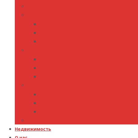
Подбор объекта — выборка
Гид по недвижимости
Гид по Крыму и Севастополю
Гид по месту в Крыму и Севастополе
Гид по новостройкам
Консультация по недвижимости
Консультация по недвижимости
Налоговый консультант
Ипотечный брокер
Юридическое сопровождение
Юридическая консультация
Сопровождение сделки
Юридическая проверка
Управление недвижимостью
Недвижимость
О нас