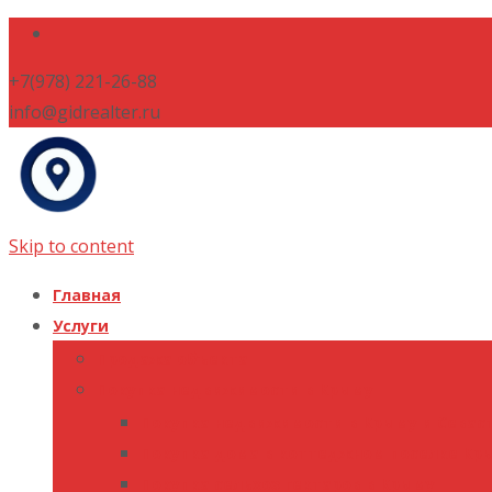
+7(978) 221-26-88
info@gidrealter.ru
Skip to content
Главная
Услуги
Продажа объекта
Покупка недвижимости в Крыму
Покупка недвижимости в Крыму и Севас
Покупка дома в коттеджном поселке Кр
Покупка сельхоз гектаров в Крыму