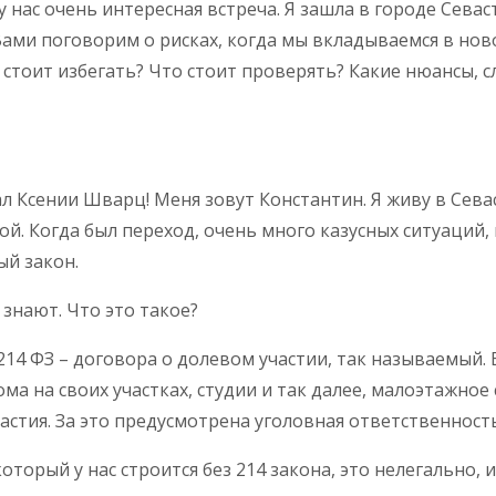
 у нас очень интересная встреча. Я зашла в городе Сев
 Вами поговорим о рисках, когда мы вкладываемся в но
 стоит избегать? Что стоит проверять? Какие нюансы, 
л Ксении Шварц! Меня зовут Константин. Я живу в Севаст
ой. Когда был переход, очень много казусных ситуаций
ый закон.
 знают. Что это такое?
 214 ФЗ – договора о долевом участии, так называемый. В
ома на своих участках, студии и так далее, малоэтажн
астия. За это предусмотрена уголовная ответственность
оторый у нас строится без 214 закона, это нелегально, и