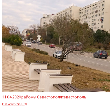
11.04.2020
районы Севастополя
севастополь
пмж
sevrealty