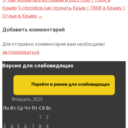
Крыму
5 способов как познать Крым | ПМЖ в Крыму |
Отдых в Крыму
→
Добавить комментарий
Для отправки комментария вам необходимо
авторизоваться
.
Версия для слабовидящих
Перейти в режим для слабовидящих
Февраль 2025
Пн
Вт
Ср
Чт
Пт
Сб
Вс
1
2
3
4
5
6
7
8
9