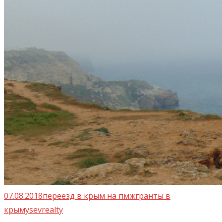
07.08.2018
переезд в крым на пмж
гранты в
крыму
sevrealty